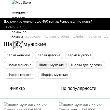
Доставка замовлень до 450 грн здійснюється по повній
передоплаті
Сумки и аксесуары
Головные уборы, шарфы, перчатки
Шап
Шапки мужские
Кепки женские
Кепки детские
Кепки мужские
Шапки женские
Шапки мужские
Шапки для девочек
Шарфы женские
Шарфы мужские
Фильтр
По популярности