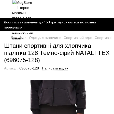
Доставка замовлень до 450 грн здійснюється по повній
передоплаті
Для дітей
Одяг для хлопчиків
Спортивний одяг
Спортивні 
Штани спортивні для хлопчика
підлітка 128 Темно-сірий NATALI TEX
(696075-128)
Артикул:
696075-128
Написати відгук