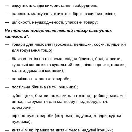
відсутність слідів використання і забруднень,
наявність маркувань, етикеток, бірок, захисних плівок,
цілісності, неушкодженості, упаковки товару;
Не підлягає поверненню якісний товар наступних
категорій*:
товари для немовлят (зокрема, пелюшки, соски, пляшечки
для годування тощо);
білизна натільна (зокрема, спідня білизна, боді, корсети,
купальні костюми та купальний одяг, нічні сорочки, піжами,
халати, домашні костюми);
панчішно-шкарпеткові вироби;
постільна білизна (в т.ч. рушники);
зубні щітки, бритви, помазки для гоління, гребінці, масажні
щітки, інструменти для манікюру і педикюру, в т.ч.
електричні;
пір'яно-пухові вироби (зокрема, подушки, ковдри, куртки-
пуховики);
дитячі м’які іграшки та дитячі гумові надувні іграшки;