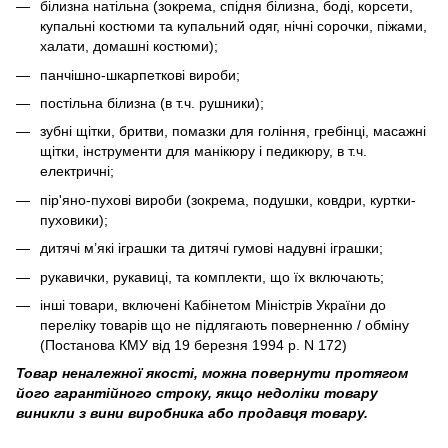
білизна натільна (зокрема, спідня білизна, боді, корсети,
купальні костюми та купальний одяг, нічні сорочки, піжами,
халати, домашні костюми);
панчішно-шкарпеткові вироби;
постільна білизна (в т.ч. рушники);
зубні щітки, бритви, помазки для гоління, гребінці, масажні
щітки, інструменти для манікюру і педикюру, в т.ч.
електричні;
пір'яно-пухові вироби (зокрема, подушки, ковдри, куртки-
пуховики);
дитячі м’які іграшки та дитячі гумові надувні іграшки;
рукавички, рукавиці, та комплекти, що їх включають;
інші товари, включені Кабінетом Міністрів України до
переліку товарів що не підлягають поверненню / обміну
(Постанова КМУ від 19 березня 1994 р. N 172)
Товар неналежної якості, можна повернути протягом
його гарантійного строку, якщо недоліки товару
виникли з вини виробника або продавця товару.