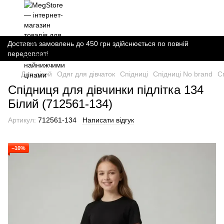
Доставка замовлень до 450 грн здійснюється по повній
передоплаті
Для дітей
Одяг для дівчаток
Спідниці
Спідниці No brand
С
Спідниця для дівчинки підлітка 134
Білий (712561-134)
Артикул:
712561-134
Написати відгук
−10%