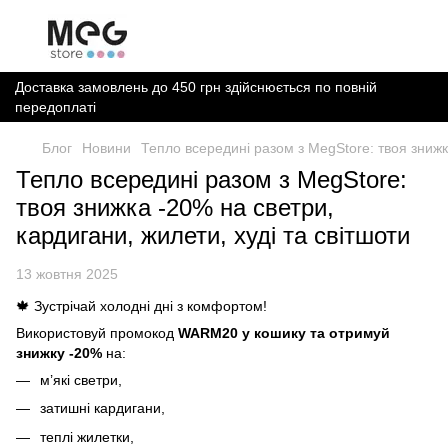
Доставка замовлень до 450 грн здійснюється по повній
передоплаті
Блог
Новини
Тепло всередині разом з MegStore: твоя знижка
Тепло всередині разом з MegStore:
твоя знижка -20% на светри,
кардигани, жилети, худі та світшоти
13 жовтня 2025
🍁 Зустрічай холодні дні з комфортом!
Використовуй промокод
WARM20 у кошику та отримуй
знижку -20%
на:
м’які светри,
затишні кардигани,
теплі жилетки,