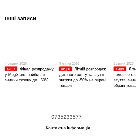
Інші записи
4 серпня 2026
9 липня 2026
8 липня 2026
Фінал розпродажу
Літній розпродаж
Літ
акція
акція
акція
у MegStore: найбільші
дитячого одягу та взуття:
чоловічого 
знижки сезону до −60%
знижки до -50% на обрані
взуття: зни
товари
обрані това
0735233577
Контактна інформація