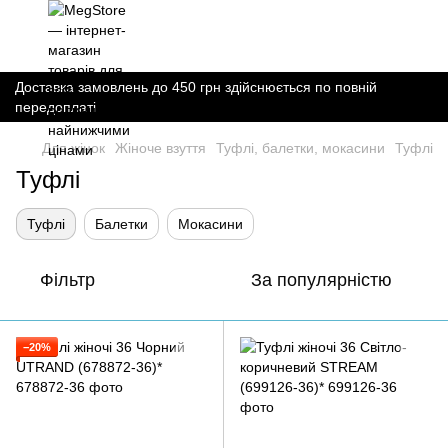
Доставка замовлень до 450 грн здійснюється по повній
передоплаті
Для жінок
Жіноче взуття
Туфлі, балетки, мокасини
Туфлі
Туфлі
Туфлі
Балетки
Мокасини
Фільтр
За популярністю
−20%