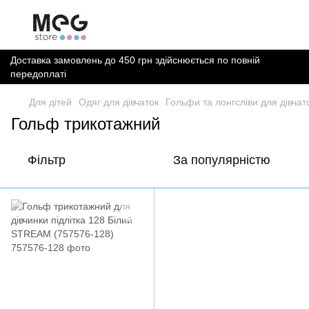
Доставка замовлень до 450 грн здійснюється по повній
передоплаті
Для дітей
Одяг для дівчаток
Гольфи та лонгсліви для дівчат
Гольф трикотажний
Фільтр
За популярністю