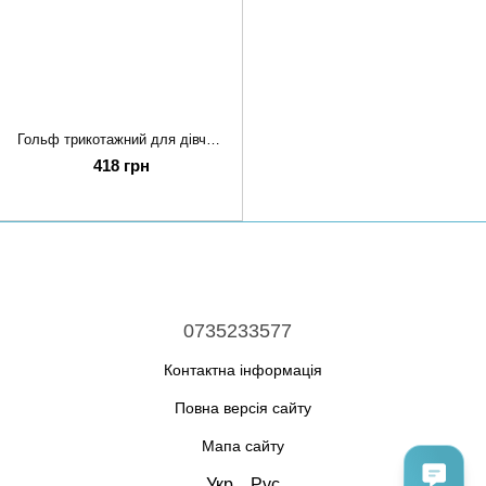
Гольф трикотажний для дівчинки підлітка 128 Білий STREAM (757576-128)
418 грн
0735233577
Контактна інформація
Повна версія сайту
Мапа сайту
Укр
Рус