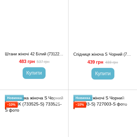
Штани жіночі 42 Білий (731224-42)
Спідниця жіноча S Чорний (724480-S)
483 грн
439 грн
537 грн
488 грн
Купити
Купити
Новинка
Новинка
−10%
−10%