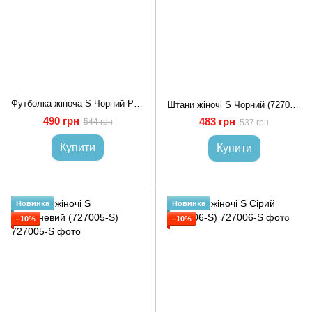
Футболка жіноча S Чорний PONCIK (733525-S)
Штани жіночі S Чорний (727003-S)
490 грн
483 грн
544 грн
537 грн
Купити
Купити
Новинка
Новинка
−10%
−10%