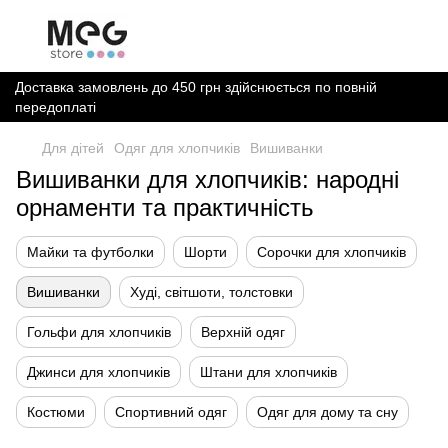
Доставка замовлень до 450 грн здійснюється по повній
передоплаті
Для дітей
Одяг для хлопчиків
Вишиванки
Вишиванки для хлопчиків: народні
орнаменти та практичність
Майки та футболки
Шорти
Сорочки для хлопчиків
Вишиванки
Худі, світшоти, толстовки
Гольфи для хлопчиків
Верхній одяг
Джинси для хлопчиків
Штани для хлопчиків
Костюми
Спортивний одяг
Одяг для дому та сну