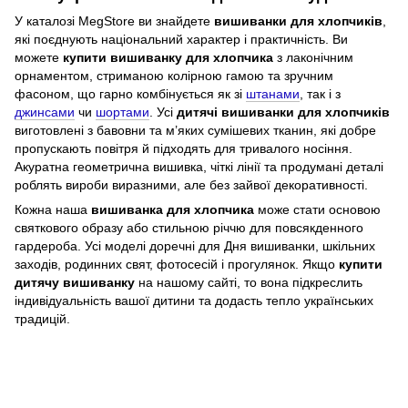
У каталозі MegStore ви знайдете
вишиванки для хлопчиків
,
які поєднують національний характер і практичність. Ви
можете
купити вишиванку для хлопчика
з лаконічним
орнаментом, стриманою колірною гамою та зручним
фасоном, що гарно комбінується як зі
штанами
, так і з
джинсами
чи
шортами
. Усі
дитячі вишиванки для хлопчиків
виготовлені з бавовни та м’яких сумішевих тканин, які добре
пропускають повітря й підходять для тривалого носіння.
Акуратна геометрична вишивка, чіткі лінії та продумані деталі
роблять вироби виразними, але без зайвої декоративності.
Кожна наша
вишиванка для хлопчика
може стати основою
святкового образу або стильною річчю для повсякденного
гардероба. Усі моделі доречні для Дня вишиванки, шкільних
заходів, родинних свят, фотосесій і прогулянок. Якщо
купити
дитячу вишиванку
на нашому сайті, то вона підкреслить
індивідуальність вашої дитини та додасть тепло українських
традицій.