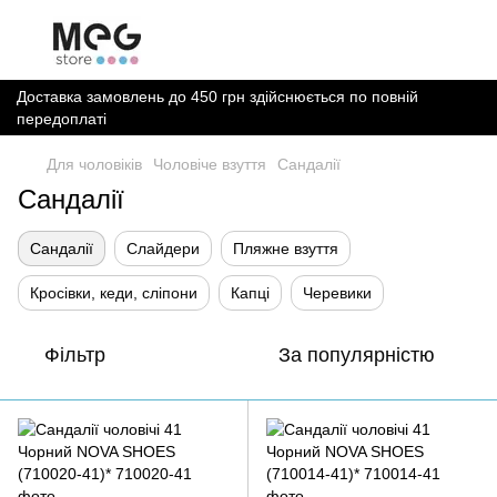
Доставка замовлень до 450 грн здійснюється по повній
передоплаті
Для чоловіків
Чоловіче взуття
Сандалії
Сандалії
Сандалії
Слайдери
Пляжне взуття
Кросівки, кеди, сліпони
Капці
Черевики
Фільтр
За популярністю