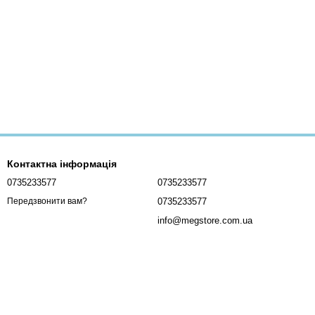
Контактна інформація
0735233577
0735233577
0735233577
Передзвонити вам?
info@megstore.com.ua