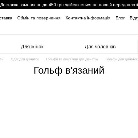
Доставка замовлень до 450 грн здійснюється по повній передоплаті
ставка
Обмін та повернення
Контактна інформація
Блог
Від
Для жінок
Для чоловіків
тей
Одяг для дівчаток
Гольфи та лонгсліви для дівчаток
Гольфи для дівчаток
Гольф в'язаний