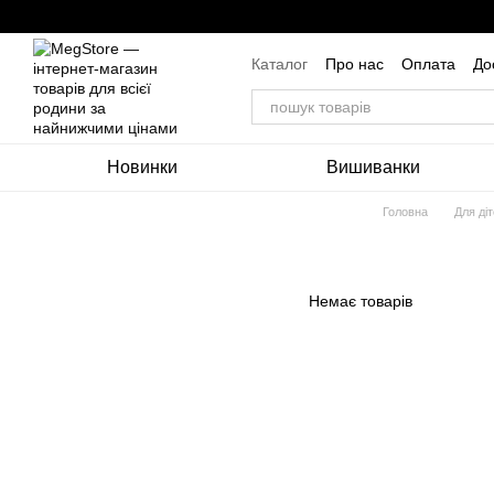
Перейти до основного контенту
Каталог
Про нас
Оплата
До
Угода користувача
Новинки
Вишиванки
Головна
Для ді
Немає товарів