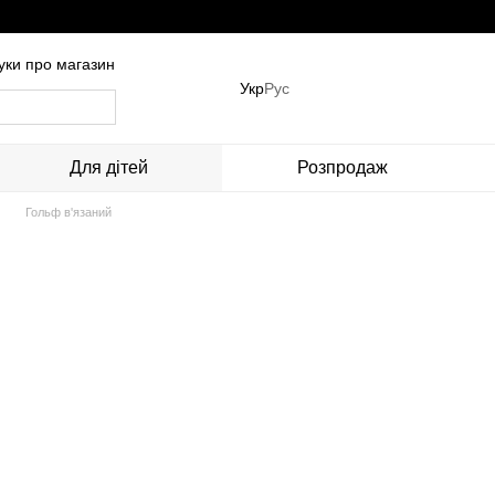
гуки про магазин
Укр
Рус
Для дітей
Розпродаж
Гольф в'язаний