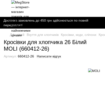
Доставка замовлень до 450 грн здійснюється по повній
передоплаті
Для дітей
Взуття для хлопчиків
Кросівки, кеди, сліпони
Кро
Кросівки для хлопчика 26 Білий
MOLI (660412-26)
Артикул:
660412-26
Написати відгук