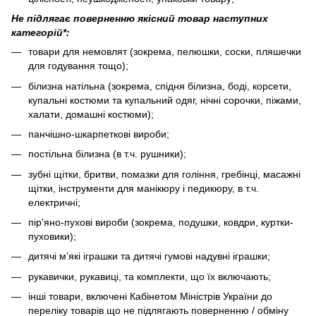
Не підлягає поверненню якісний товар наступних
категорій*:
товари для немовлят (зокрема, пелюшки, соски, пляшечки
для годування тощо);
білизна натільна (зокрема, спідня білизна, боді, корсети,
купальні костюми та купальний одяг, нічні сорочки, піжами,
халати, домашні костюми);
панчішно-шкарпеткові вироби;
постільна білизна (в т.ч. рушники);
зубні щітки, бритви, помазки для гоління, гребінці, масажні
щітки, інструменти для манікюру і педикюру, в т.ч.
електричні;
пір'яно-пухові вироби (зокрема, подушки, ковдри, куртки-
пуховики);
дитячі м’які іграшки та дитячі гумові надувні іграшки;
рукавички, рукавиці, та комплекти, що їх включають;
інші товари, включені Кабінетом Міністрів України до
переліку товарів що не підлягають поверненню / обміну