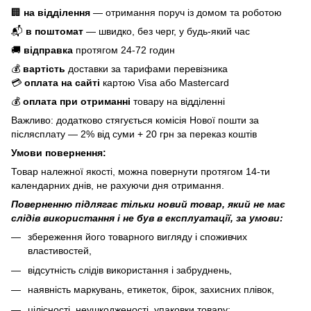
🏢
на відділення
— отримання поруч із домом та роботою
📬
в поштомат
— швидко, без черг, у будь-який час
🚚
відправка
протягом 24-72 годин
💰
вартість
доставки за тарифами перевізника
💳
оплата на сайті
картою Visa або Mastercard
💰
оплата при отриманні
товару на відділенні
Важливо: додатково стягується комісія Нової пошти за
післясплату — 2% від суми + 20 грн за переказ коштів
Умови повернення:
Товар належної якості, можна повернути протягом 14-ти
календарних днів, не рахуючи дня отримання.
Поверненню підлягає тільки новий товар, який не має
слідів використання і не був в експлуатації, за умови:
збереження його товарного вигляду і споживчих
властивостей,
відсутність слідів використання і забруднень,
наявність маркувань, етикеток, бірок, захисних плівок,
цілісності, неушкодженості, упаковки товару;