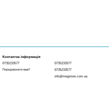
Контактна інформація
0735233577
0735233577
0735233577
Передзвонити вам?
info@megstore.com.ua