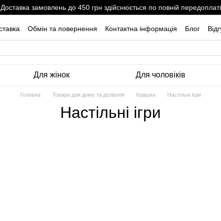
Доставка замовлень до 450 грн здійснюється по повній передоплаті
ставка
Обмін та повернення
Контактна інформація
Блог
Від
Для жінок
Для чоловіків
Головна
Товари для дому та дозвілля
Іграшки
Настільні ігри
Настільні ігри