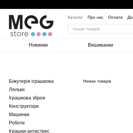
Перейти до основного контенту
Каталог
Про нас
Оплата
До
Угода користувача
Новинки
Вишиванки
Біжутерія іграшкова
Немає товарів
Ляльки
Іграшкова зброя
Конструктори
Машинки
Роботи
Іграшки-антистрес