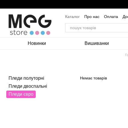
Перейти до основного контенту
Каталог
Про нас
Оплата
До
Угода користувача
Новинки
Вишиванки
Г
Пледи полуторні
Немає товарів
Пледи двоспальні
Пледи євро