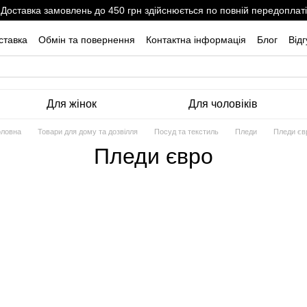
Доставка замовлень до 450 грн здійснюється по повній передоплаті
ставка
Обмін та повернення
Контактна інформація
Блог
Від
Для жінок
Для чоловіків
оловна
Товари для дому та дозвілля
Посуд та текстиль
Пледи
Пледи єв
Пледи євро