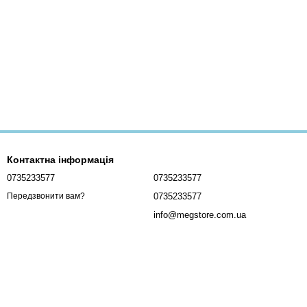
Контактна інформація
0735233577
0735233577
0735233577
Передзвонити вам?
info@megstore.com.ua