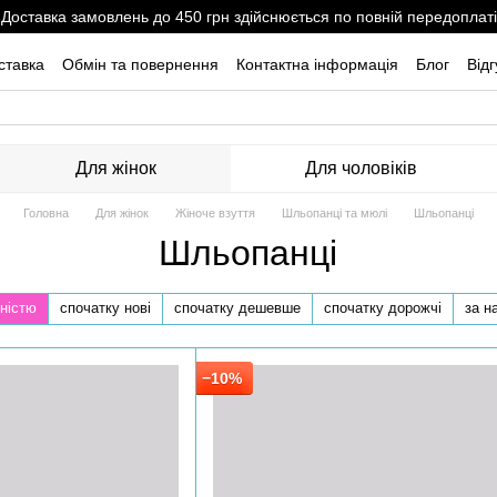
Доставка замовлень до 450 грн здійснюється по повній передоплаті
ставка
Обмін та повернення
Контактна інформація
Блог
Від
Для жінок
Для чоловіків
Головна
Для жінок
Жіноче взуття
Шльопанці та мюлі
Шльопанці
Шльопанці
ністю
спочатку нові
спочатку дешевше
спочатку дорожчі
за н
−10%