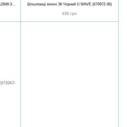
Шльопанці жіночі 37 Бежевий UTRAND (712948-37)*
Шльопанці жіночі 36 Чорний U WAVE (670972-36)
638 грн