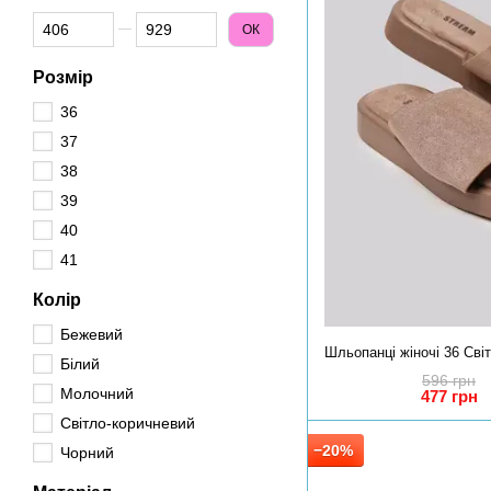
Від Ціна, грн
До Ціна, грн
ОК
Розмір
36
37
38
39
40
41
Колір
Бежевий
Білий
596 грн
Молочний
477 грн
Світло-коричневий
−20%
Чорний