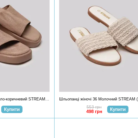
Шльопанці жіночі 36 Світло-коричневий STREAM (713213-36)
553 грн
Купити
Купити
498 грн