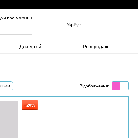
гуки про магазин
Укр
Рус
Для дітей
Розпродаж
азвою
Відображення:
−20%