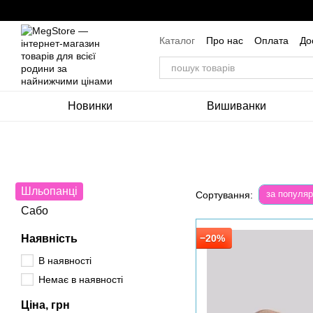
Перейти до основного контенту
Каталог
Про нас
Оплата
До
Угода користувача
Новинки
Вишиванки
Шльопанці
за популяр
Сортування:
Сабо
Наявність
−20%
В наявності
Немає в наявності
Ціна, грн