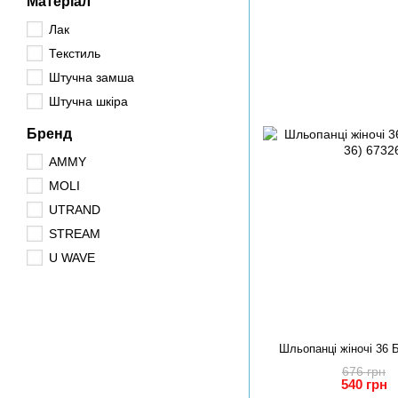
Матеріал
Лак
Текстиль
Штучна замша
Штучна шкіра
Бренд
AMMY
MOLI
UTRAND
STREAM
U WAVE
Шльопанці жіночі 36 
676 грн
540 грн