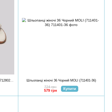
Шльопанці жіночі 36 Молочний STREAM (712802-36)
Шльопанці жіночі 36 Чорний MOLI (711401-36)
724 грн
Купити
579 грн