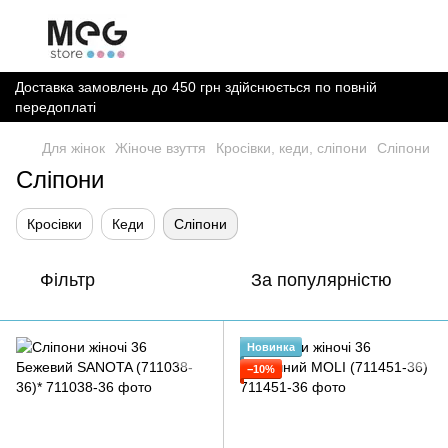
Доставка замовлень до 450 грн здійснюється по повній
передоплаті
Для жінок
Жіноче взуття
Кросівки, кеди, сліпони
Сліпони
Сліпони
Кросівки
Кеди
Сліпони
Фільтр
За популярністю
Новинка
−10%