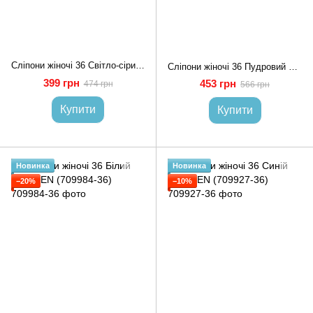
Сліпони жіночі 36 Світло-сірий STREAM (711082-36)
Сліпони жіночі 36 Пудровий BROMEN (709982-36)
399 грн
453 грн
474 грн
566 грн
Купити
Купити
Новинка
Новинка
−20%
−10%