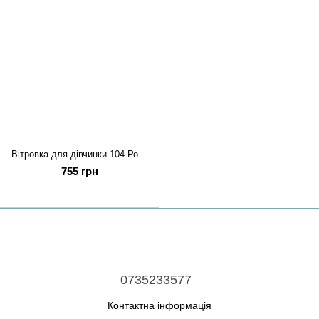
Вітровка для дівчинки 104 Рожевий AMMY (699745-104)*
755 грн
0735233577
Контактна інформація