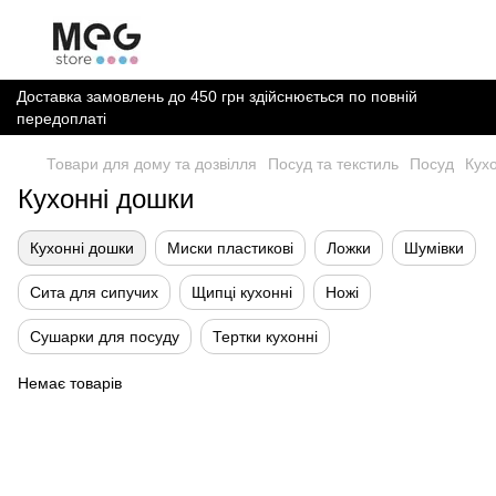
Доставка замовлень до 450 грн здійснюється по повній
передоплаті
Товари для дому та дозвілля
Посуд та текстиль
Посуд
Кух
Кухонні дошки
Кухонні дошки
Миски пластикові
Ложки
Шумівки
Сита для сипучих
Щипці кухонні
Ножі
Сушарки для посуду
Тертки кухонні
Немає товарів