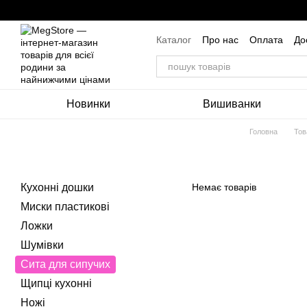
Перейти до основного контенту
Каталог
Про нас
Оплата
До
Угода користувача
Новинки
Вишиванки
Головна
Тов
Кухонні дошки
Немає товарів
Миски пластикові
Ложки
Шумівки
Сита для сипучих
Щипці кухонні
Ножі