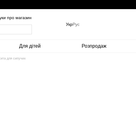
гуки про магазин
Укр
Рус
Для дітей
Розпродаж
ита для сипучих