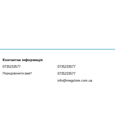
Контактна інформація
0735233577
0735233577
0735233577
Передзвонити вам?
info@megstore.com.ua