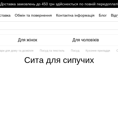
Доставка замовлень до 450 грн здійснюється по повній передоплаті
ставка
Обмін та повернення
Контактна інформація
Блог
Від
Для жінок
Для чоловіків
ари для дому та дозвілля
Посуд та текстиль
Посуд
Кухонне приладдя
С
Сита для сипучих