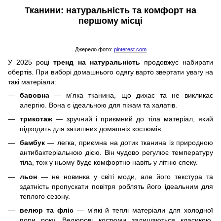
Тканини: натуральність та комфорт на
першому місці
Джерело фото:
pinterest.com
У 2025 році
тренд на натуральність
продовжує набирати
обертів. При виборі домашнього одягу варто звертати увагу на
такі матеріали:
бавовна
— м'яка тканина, що дихає та не викликає
алергію. Вона є ідеальною для піжам та халатів.
трикотаж
— зручний і приємний до тіла матеріал, який
підходить для затишних домашніх костюмів.
бамбук
— легка, приємна на дотик тканина із природною
антибактеріальною дією. Він чудово регулює температуру
тіла, тож у ньому буде комфортно навіть у літню спеку.
льон
— не новинка у світі моди, але його текстура та
здатність пропускати повітря роблять його ідеальним для
теплого сезону.
велюр та фліс
— м'які й теплі матеріали для холодної
пори року. Велюрові костюми залишаються класикою,