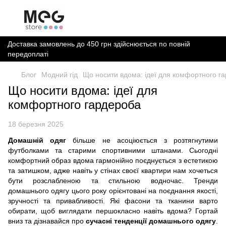
Доставка замовлень до 450 грн здійснюється по повній
передоплаті
Блог
Модний гід
Що носити вдома: ідеї для комфортного г
Що носити вдома: ідеї для
комфортного гардероба
18 березня 2025
Домашній одяг
більше не асоціюється з розтягнутими
футболками та старими спортивними штанами. Сьогодні
комфортний образ вдома гармонійно поєднується з естетикою
та затишком, адже навіть у стінах своєї квартири нам хочеться
бути розслабленою та стильною водночас. Тренди
домашнього одягу цього року орієнтовані на поєднання якості,
зручності та привабливості. Які фасони та тканини варто
обирати, щоб виглядати першокласно навіть вдома? Гортай
вниз та дізнавайся про
сучасні тенденції домашнього одягу
.