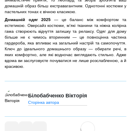
анімалістичні принти, то леопард та зебра зроблять ваш
домашній образ більш екстравагантним. Однотонні костюми у
пастельних тонах є вічною класикою.
Домашній одяг 2025
— це баланс між комфортом та
естетикою. Оверсайз костюми, м'які тканини та ніжна колірна
гама створюють відчуття затишку та релаксу. Одяг для дому
більше не є чимось вторинним — це повноцінна частина
гардероба, яка впливає на загальний настрій та самопочуття.
Ключ до ідеального домашнього образу — обирати речі, в
яких комфортно, але які водночас виглядають стильно. Адже
вдома ви заслуговуєте почуватися не лише розслабленою, а й
красивою.
Білобабченко Вікторія
Сторінка автора