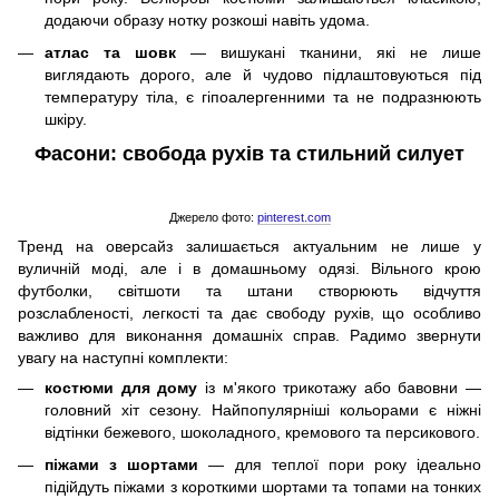
додаючи образу нотку розкоші навіть удома.
атлас та шовк
— вишукані тканини, які не лише
виглядають дорого, але й чудово підлаштовуються під
температуру тіла, є гіпоалергенними та не подразнюють
шкіру.
Фасони: свобода рухів та стильний силует
Джерело фото:
pinterest.com
Тренд на оверсайз залишається актуальним не лише у
вуличній моді, але і в домашньому одязі. Вільного крою
футболки, світшоти та штани створюють відчуття
розслабленості, легкості та дає свободу рухів, що особливо
важливо для виконання домашніх справ. Радимо звернути
увагу на наступні комплекти:
костюми для дому
із м'якого трикотажу або бавовни —
головний хіт сезону. Найпопулярніші кольорами є ніжні
відтінки бежевого, шоколадного, кремового та персикового.
піжами з шортами
— для теплої пори року ідеально
підійдуть піжами з короткими шортами та топами на тонких