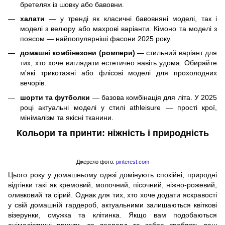
бретелях із шовку або бавовни.
халати
— у тренді як класичні бавовняні моделі, так і
моделі з велюру або махрові варіанти. Кімоно та моделі з
поясом — найпопулярніші фасони 2025 року.
домашні комбінезони (ромпери)
— стильний варіант для
тих, хто хоче виглядати естетично навіть удома. Обирайте
м'які трикотажні або флісові моделі для прохолодних
вечорів.
шорти та футболки
— базова комбінація для літа. У 2025
році актуальні моделі у стилі athleisure — прості крої,
мінімалізм та якісні тканини.
Кольори та принти: ніжність і природність
Джерело фото:
pinterest.com
Цього року у домашньому одязі домінують спокійні, природні
відтінки такі як кремовий, молочний, пісочний, ніжно-рожевий,
оливковий та сірий. Однак для тих, хто хоче додати яскравості
у свій домашній гардероб, актуальними залишаються квіткові
візерунки, смужка та клітинка. Якщо вам подобаються