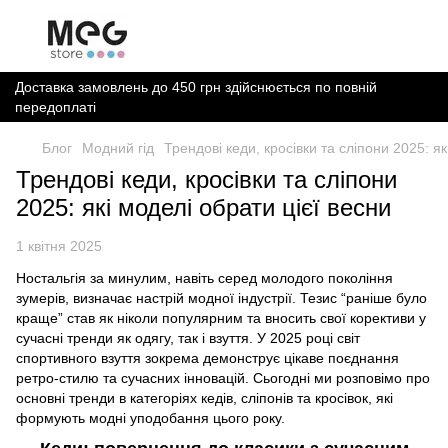
Доставка замовлень до 450 грн здійснюється по повній
передоплаті
Блог
Модний гід
Трендові кеди, кросівки та сліпони 2025: як
Трендові кеди, кросівки та сліпони
2025: які моделі обрати цієї весни
1 квітня 2025
Ностальгія за минулим, навіть серед молодого покоління
зумерів, визначає настрій модної індустрії. Тезис “раніше було
краще” став як ніколи популярним та вносить свої корективи у
сучасні тренди як одягу, так і взуття. У 2025 році світ
спортивного взуття зокрема демонструє цікаве поєднання
ретро-стилю та сучасних інновацій. Сьогодні ми розповімо про
основні тренди в категоріях кедів, сліпонів та кросівок, які
формують модні уподобання цього року.​