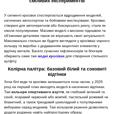
сміливих експериментів
У сегменті кросівок спостерігається відродження моделей,
натхнених автоспортом та бойовими мистецтвами. Кросівки,
створені для автоперегонів або боксерського рингу, стали як
ніколи популярними. Масивні моделі з високою підошвою та
об’ємними деталями також не втрачають своєї актуальності.
Максимально стильно ви будете виглядати у кросівках чорного
кольору та виробах з додаванням акцентних елементів у
відтінку металік. Багато сучасних інфлюєнсерів та блогерів
обирають саме такі
модні кросівки
для створення стильного
аутфіту.
Колірна палітра: базовий білий та соковиті
відтінки
Хоча білі кеди та кросівки залишаються поза часом, у 2025
році на перший план виходять моделі в насичених відтінках.
Такі
кольори спортивного взуття
, як глибокий зелений та
синій, яскравий червоний або жовтий, пастельний рожевий чи
блакитний, а також трендовий шоколадний є популярними
виборами серед модників. Такі кольорові рішення дозволяють
додати родзинку навіть найпростішому образу. ​