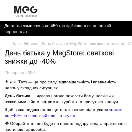
Доставка замовлень до 450 грн здійснюється по повній
передоплаті
Блог
Новини
День батька у MegStore: святкові знижки до -
День батька у MegStore: святкові
знижки до -40%
15 червня 2026
👨‍👧‍👦 Тато — це про силу, відповідальність і впевненість
навіть у складних ситуаціях.
День батька
— чудова нагода показати йому, наскільки
важливими є його підтримка, турбота та присутність поруч.
Щоб ваша подяка стала ще теплішою ми підготували
знижки
до −40% на чоловічий одяг та взуття
.
🎁 Обирайте те, що буде не просто подарунком, а практичною
частиною гардероба.