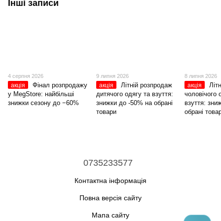
Інші записи
4 серпня 2026
9 липня 2026
8 липня 2026
Фінал розпродажу
Літній розпродаж
Літ
акція
акція
акція
у MegStore: найбільші
дитячого одягу та взуття:
чоловічого 
знижки сезону до −60%
знижки до -50% на обрані
взуття: зни
товари
обрані това
0735233577
Контактна інформація
Повна версія сайту
Мапа сайту