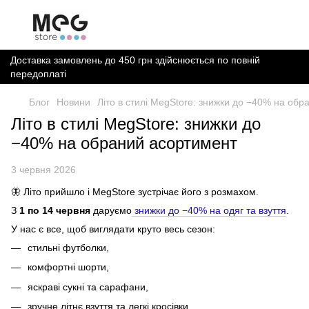
Доставка замовлень до 450 грн здійснюється по повній
передоплаті
Блог
Новини
Літо в стилі MegStore: знижки до −40% на об
Літо в стилі MegStore: знижки до
−40% на обраний асортимент
3 червня 2026
🦋 Літо прийшло і MegStore зустрічає його з розмахом.
З
1 по 14 червня
даруємо
знижки до −40% на одяг та взуття
.
У нас є все, щоб виглядати круто весь сезон:
стильні футболки,
комфортні шорти,
яскраві сукні та сарафани,
зручне літнє взуття та легкі кросівки.