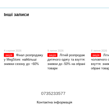
Інші записи
4 серпня 2026
9 липня 2026
8 липня 2026
Фінал розпродажу
Літній розпродаж
Літ
акція
акція
акція
у MegStore: найбільші
дитячого одягу та взуття:
чоловічого 
знижки сезону до −60%
знижки до -50% на обрані
взуття: зни
товари
обрані това
0735233577
Контактна інформація