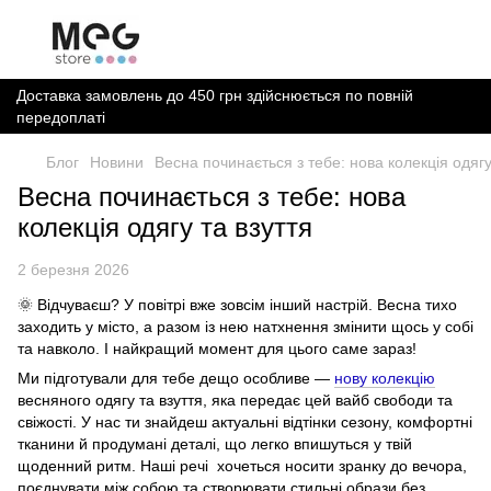
Доставка замовлень до 450 грн здійснюється по повній
передоплаті
Блог
Новини
Весна починається з тебе: нова колекція одягу
Весна починається з тебе: нова
колекція одягу та взуття
2 березня 2026
🌞 Відчуваєш? У повітрі вже зовсім інший настрій. Весна тихо
заходить у місто, а разом із нею натхнення змінити щось у собі
та навколо. І найкращий момент для цього саме зараз!
Ми підготували для тебе дещо особливе —
нову колекцію
весняного одягу та взуття, яка передає цей вайб свободи та
свіжості. У нас ти знайдеш актуальні відтінки сезону, комфортні
тканини й продумані деталі, що легко впишуться у твій
щоденний ритм. Наші речі хочеться носити зранку до вечора,
поєднувати між собою та створювати стильні образи без