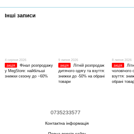
Інші записи
4 серпня 2026
9 липня 2026
8 липня 2026
Фінал розпродажу
Літній розпродаж
Літ
акція
акція
акція
у MegStore: найбільші
дитячого одягу та взуття:
чоловічого 
знижки сезону до −60%
знижки до -50% на обрані
взуття: зни
товари
обрані това
0735233577
Контактна інформація
Повна версія сайту