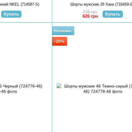
иний NKEL (714587-S)
Шорты мужские 28 Хаки (716459-2
736 грн
Купить
Купить
626 грн
Новинка
−20%