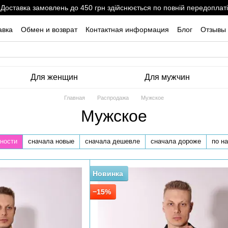
Доставка замовлень до 450 грн здійснюється по повній передоплаті
авка
Обмен и возврат
Контактная информация
Блог
Отзывы 
Для женщин
Для мужчин
Главная
Распродажа
Мужское
Мужское
ности
сначала новые
сначала дешевле
сначала дороже
по н
Новинка
−15%