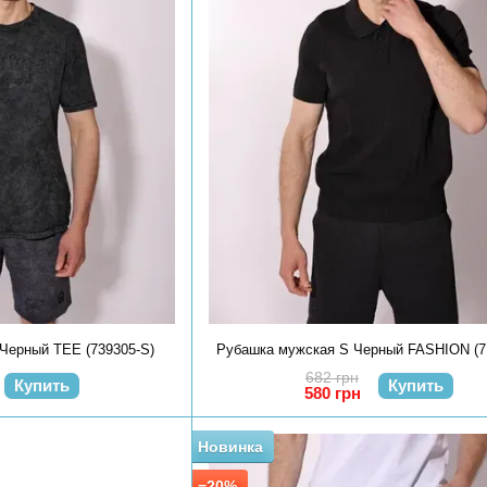
Черный TEE (739305-S)
Рубашка мужская S Черный FASHION (7
682 грн
Купить
Купить
580 грн
Новинка
−20%