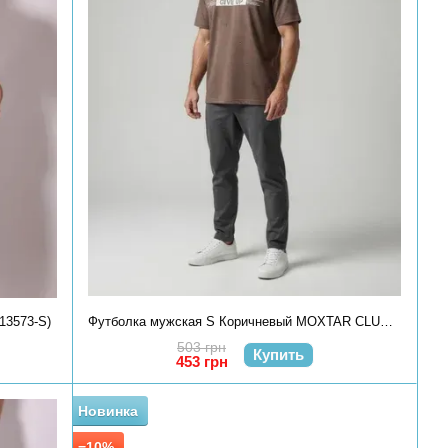
13573-S)
Футболка мужская S Коричневый MOXTAR CLUB (729910-S)
503 грн
Купить
453 грн
Новинка
−10%