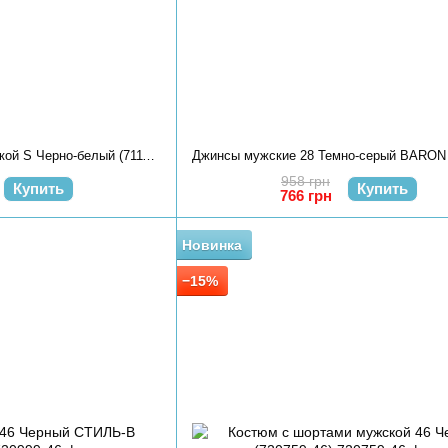
Костюм с шортами мужской S Черно-белый (711165-S)
958 грн
Купить
Купить
766 грн
Новинка
−15%