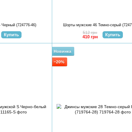
 Черный (724776-46)
Шорты мужские 46 Темно-серый (7247
512 грн
Купить
Купить
410 грн
Новинка
−20%