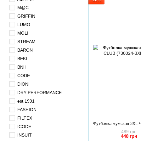
M@C
GRIFFIN
LUMO
MOLI
STREAM
BARON
BEKI
BNH
CODE
DIONI
DRY PERFORMANCE
est.1991
FASHION
FILTEX
ICODE
489 грн
INSUIT
440 грн