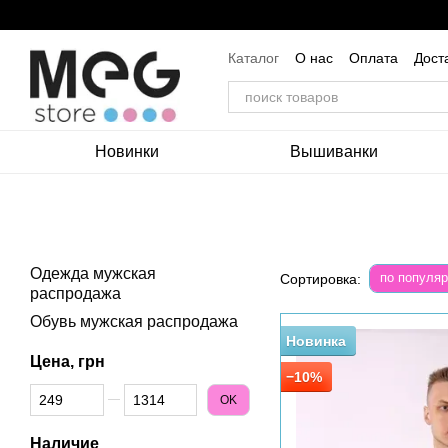
Перейти к основному контенту
Каталог
О нас
Оплата
Дост
Пользовательское соглашение
Новинки
Вышиванки
Одежда мужская
по популяр
Сортировка:
распродажа
Обувь мужская распродажа
Новинка
Цена, грн
−10%
От Цена, грн
До Цена, грн
OK
Наличие