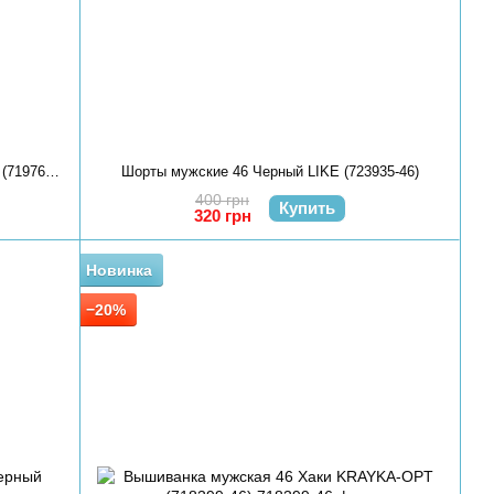
Джинсы мужские 28 Темно-серый BARON (719764-28)
Шорты мужские 46 Черный LIKE (723935-46)
400 грн
Купить
320 грн
Новинка
−20%