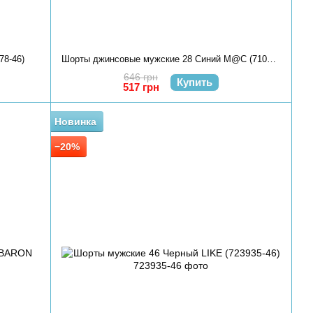
78-46)
Шорты джинсовые мужские 28 Синий M@C (710378-28)
646 грн
Купить
517 грн
Новинка
−20%