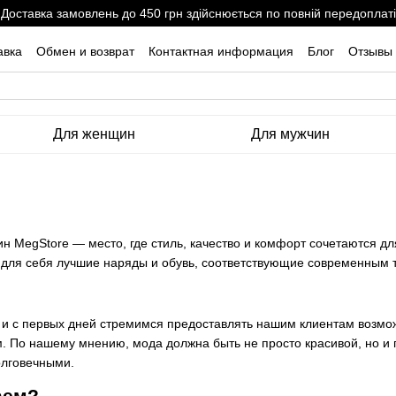
Доставка замовлень до 450 грн здійснюється по повній передоплаті
авка
Обмен и возврат
Контактная информация
Блог
Отзывы 
Для женщин
Для мужчин
ин MegStore — место, где стиль, качество и комфорт сочетаются д
 для себя лучшие наряды и обувь, соответствующие современным
, и с первых дней стремимся предоставлять нашим клиентам возм
. По нашему мнению, мода должна быть не просто красивой, но и
олговечными.
аем?