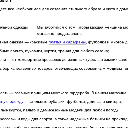
ете все необходимое для создания стильного образа и уюта в дом
Мы заботимся о том, чтобы каждая женщина мо
магазине представлены:
евная одежда — красивые
платья и сарафаны
, футболки и многое д
ные пальто, пуховики, куртки, тренчи для любого сезона;
изни — от комфортных кроссовок до изящных туфель и зимних сапог
ыбор качественных товаров, отвечающих современным модным тен
чность — главные принципы мужского гардероба. В нашем магазине 
вную одежду
— стильные рубашки, футболки, джинсы и свитера;
лые куртки, пальто и демисезонные модели для любой погоды;
оссовки и кеды для спорта, а также надежные ботинки на прохлад
авлена удобная одежда для дома и сна, нижнее белье и вещи для о