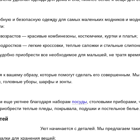
обную и безопасную одежду для самых маленьких модников и мод
ти:
 возрастов — красивые комбинезоны, костюмчики, куртки и платья;
одростков — легкие кроссовки, теплые сапожки и стильные слипон
 удобно приобрести все необходимое для малышей, не тратя время
 к вашему образу, которые помогут сделать его совершенным. Мы 
и, головные уборы, шарфы и зонты.
ом еще уютнее благодаря наборам
посуды
, столовыми приборами, 
приобрести теплые пледы, покрывала, подушки и постельное белье.
тей
Уют начинается с деталей. Мы предлагаем так
шалки для хранения вещей;