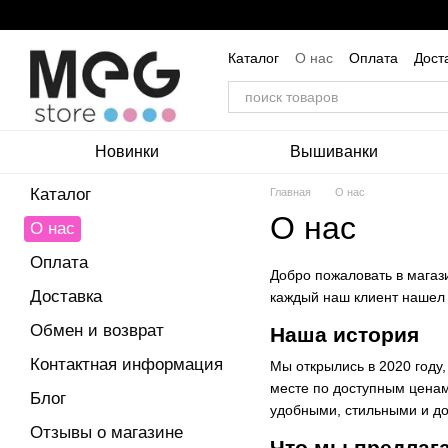
Перейти к основному контенту
Каталог
О нас
Оплата
Дост
Пользовательское соглашение
Новинки
Вышиванки
Каталог
Главная
О нас
О нас
О нас
Оплата
Добро пожаловать в магаз
Доставка
каждый наш клиент нашел
Обмен и возврат
Наша история
Контактная информация
Мы открылись в 2020 году
месте по доступным ценам
Блог
удобными, стильными и д
Отзывы о магазине
Что мы предлаг