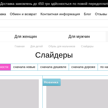
Доставка замовлень до 450 грн здійснюється по повній передоплаті
авка
Обмен и возврат
Контактная информация
Блог
Отзывы 
Для женщин
Для мужчин
Главная
Для детей
Обувь для мальчиков
Слайдеры
Слайдеры
ности
сначала новые
сначала дешевле
сначала дороже
по н
Новинка