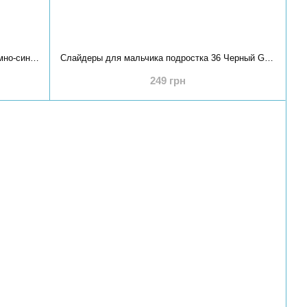
Слайдеры для мальчика подростка 36 Темно-синий GIPANIS (675732-36)
Слайдеры для мальчика подростка 36 Черный GIPANIS (675731-36)
249 грн