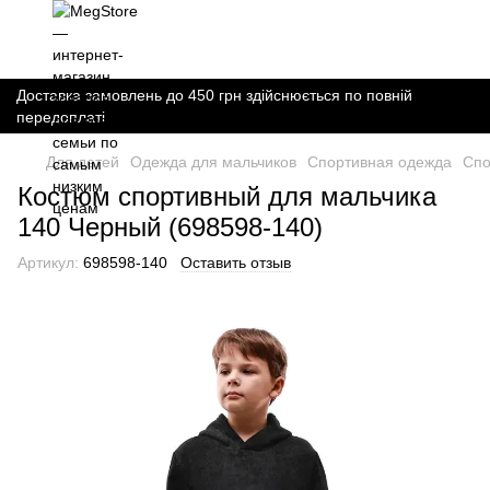
Доставка замовлень до 450 грн здійснюється по повній
передоплаті
Для детей
Одежда для мальчиков
Спортивная одежда
Спо
Костюм спортивный для мальчика
140 Черный (698598-140)
Артикул:
698598-140
Оставить отзыв