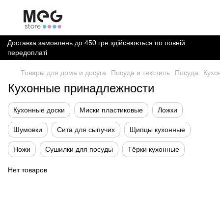
Доставка замовлень до 450 грн здійснюється по повній
передоплаті
Товары для дома и досуга
Посуда и текстиль
Посуда
Кухо
Кухонные принадлежности
Кухонные доски
Миски пластиковые
Ложки
Шумовки
Сита для сыпучих
Щипцы кухонные
Ножи
Сушилки для посуды
Тёрки кухонные
Нет товаров