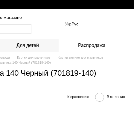
о магазине
Укр
Рус
Для детей
Распродажа
одежда
Куртки для мальчиков
Куртки зимние для мальчиков
альчика 140 Черный (701819-140)
а 140 Черный (701819-140)
К сравнению
В желания