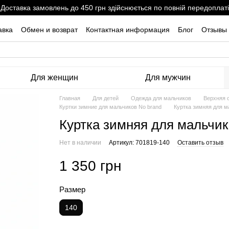
Доставка замовлень до 450 грн здійснюється по повній передоплаті
авка
Обмен и возврат
Контактная информация
Блог
Отзывы 
Для женщин
Для мужчин
Главная
Для детей
Одежда для мальчиков
Верхняя 
Куртки зимние для мальчиков No brand
Куртка зимняя для м
Куртка зимняя для мальчик
Нет в наличии
Артикул: 701819-140
Оставить отзыв
1 350 грн
Размер
140