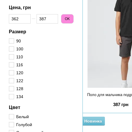
Цена, грн
От Цена, грн
До Цена, грн
OK
Размер
90
100
110
116
120
122
128
134
387 грн
Цвет
Белый
Новинка
Голубой