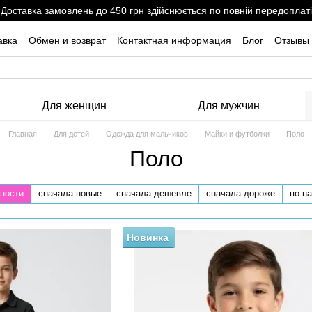
Доставка замовлень до 450 грн здійснюється по повній передоплаті
авка
Обмен и возврат
Контактная информация
Блог
Отзывы 
Для женщин
Для мужчин
Главная
Для детей
Одежда для мальчиков
Майки и футболки
Поло
Поло
ности
сначала новые
сначала дешевле
сначала дороже
по н
Новинка