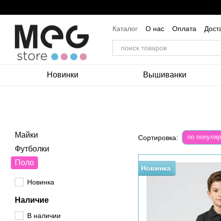
Перейти к основному контенту
Каталог
О нас
Оплата
Дост
Пользовательское соглашение
Новинки
Вышиванки
Майки
по популяр
Сортировка:
Футболки
Поло
Новинка
Новинка
Наличие
В наличии