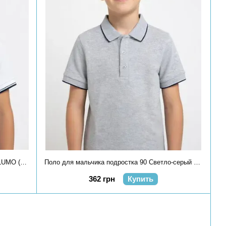
Поло для мальчика подростка 90 Белый LUMO (709190-90)
Поло для мальчика подростка 90 Светло-серый LUMO (709183-90)
362 грн
Купить