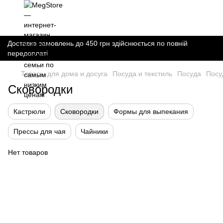
Доставка замовлень до 450 грн здійснюється по повній
передоплаті
Товары для дома и досуга
Посуда и текстиль
Посуда
Посу
Сковородки
Кастрюли
Сковородки
Формы для выпекания
Прессы для чая
Чайники
Нет товаров