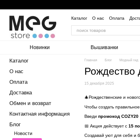
Перейти к основному контенту
Каталог
О нас
Оплата
Дост
Пользовательское соглашение
Новинки
Вышиванки
Каталог
Главная
Блог
Модный гид
Рождество 
О нас
Оплата
15 декабря 2025
Доставка
🎄Рождественские и новог
Обмен и возврат
Чтобы создать правильное
Контактная информация
Введи
промокод COZY20
Блог
📅 Акция действует с
15 по
Новости
Создавай уют для себя и б