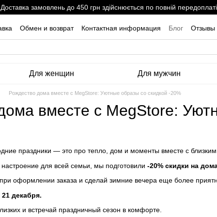
Доставка замовлень до 450 грн здійснюється по повній передоплаті
авка
Обмен и возврат
Контактная информация
Блог
Отзывы 
Для женщин
Для мужчин
Рождество дома вместе с MegStore: Уютные образы со скидкой -20%
дома вместе с MegStore: Уют
одние праздники — это про тепло, дом и моменты вместе с близким
 настроение для всей семьи, мы подготовили
-20% скидки на дом
при оформлении заказа и сделай зимние вечера еще более прият
 21 декабря.
лизких и встречай праздничный сезон в комфорте.